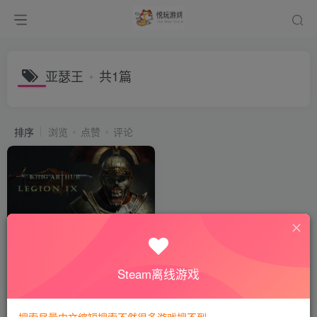
亚瑟王
共1篇
排序
浏览
点赞
评论
亚瑟王：第九军团 King
Arthur: Legion IX
会员专属
动作冒险
Steam离线游戏
2年前
830