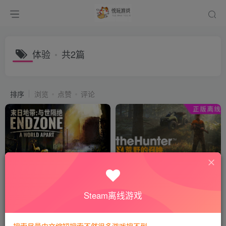
体验
共2篇
排序
浏览
点赞
评论
末日地带与世隔绝
猎人：野性的呼唤【steam】
正版离线+送网盘版
付费阅读
8
模拟经营
付费阅读
8
射击游戏
悦玩币
悦玩币
Steam离线游戏
3年前
3年前
610
730