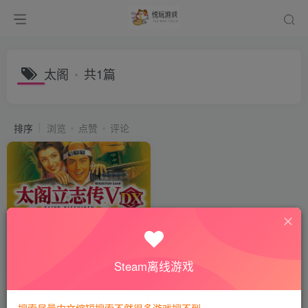
太阁
共1篇
排序
浏览
点赞
评论
太阁立志传5DX丨太阁立志传
Ⅴ DX
付费阅读
8
动作游戏
悦玩币
Steam离线游戏
3年前
580