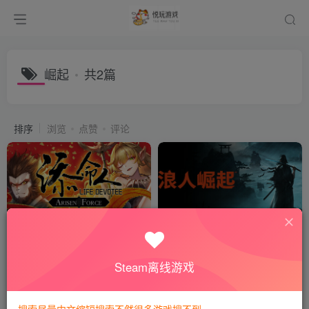
崛起
共2篇
排序
浏览
点赞
评论
崛起力量: 添命人
浪人崛起/Rise of the Ronin
会员专属
角色扮演
会员专属
动作冒险
Steam离线游戏
10个月前
1年前
669
1973