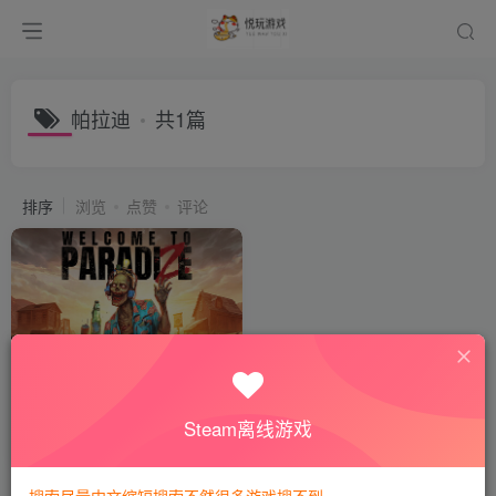
帕拉迪
共1篇
排序
浏览
点赞
评论
Welcome to ParadiZe欢迎来
到帕拉迪泽
会员专属
恐怖冒险
Steam离线游戏
2年前
879