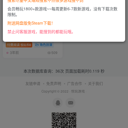
搜索尽量中文缩短搜索不然很多游戏搜不到
会员畅玩1800+款游戏~~每周更新6-7款新游戏，没有下载次数
限制。
附送网盘版免Steam下载！
天外世界
禁止问客服游戏，能搜到的都能玩哦。
付费阅读
8
角色扮演
悦玩币
3年前
509
本次数据库查询：36次 页面加载耗时0.119 秒
友链申请
免责声明
广告合作
关于我们
Copyright © 2022 ·
悦玩游戏
·