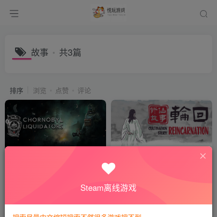
故事
共3篇
排序
浏览
点赞
评论
切尔诺贝利清算人
修仙故事：轮回Cultivation
Story: Reincarnation
会员专属
动作冒险
会员专属
休闲益智
Steam离线游戏
2年前
3年前
1422
832