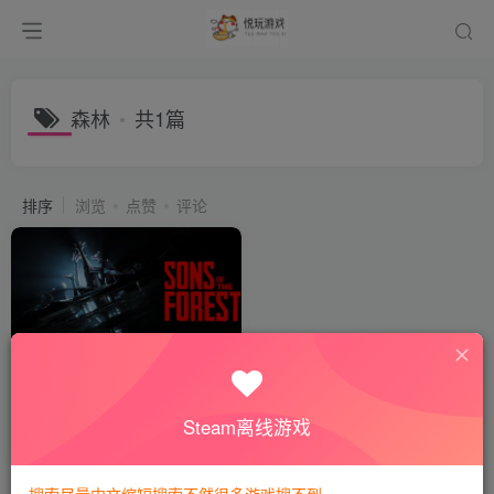
森林
共1篇
排序
浏览
点赞
评论
森林2森林之子2森林之子
（steam离线版+网盘版）
会员专属
全部游戏
动作冒险
Steam离线游戏
3年前
3131