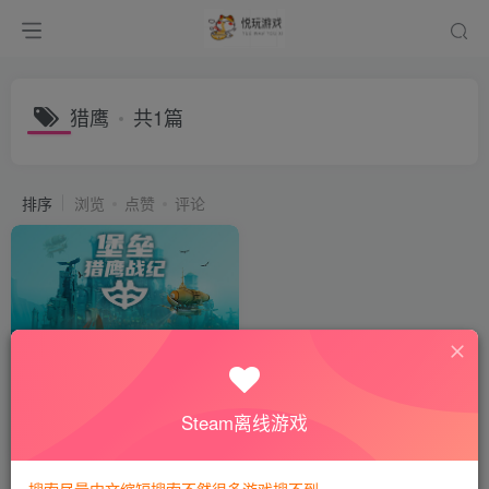
猎鹰
共1篇
排序
浏览
点赞
评论
堡垒：猎鹰战纪
会员专属
模拟经营
Steam离线游戏
2年前
835