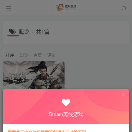
腾龙
共1篇
排序
浏览
点赞
评论
赵云传：云汉腾龙
付费阅读
8
动作冒险
悦玩币
Steam离线游戏
2年前
2827