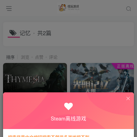
记忆
共2篇
排序
浏览
点赞
评论
记忆边境/Thymesia
光明记忆光明记忆无限
付费阅读
8
动作冒险
会员专属
动作游戏
悦玩币
Steam离线游戏
3年前
3年前
213
864