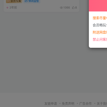
会员专属
休闲益智
3年前
1066
8
搜索尽量
会员畅玩
附送网盘版
禁止问客
友链申请
免责声明
广告合作
关于我