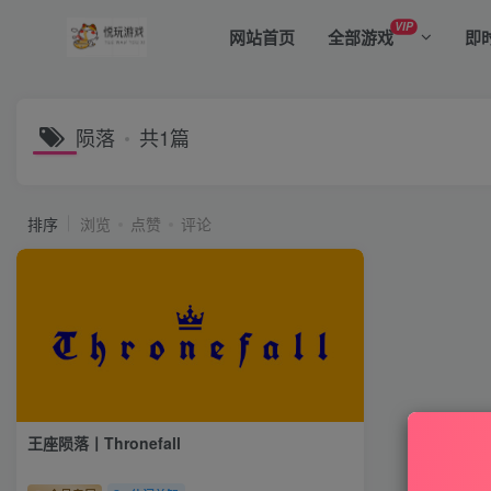
VIP
网站首页
全部游戏
即
陨落
共1篇
排序
浏览
点赞
评论
王座陨落丨Thronefall