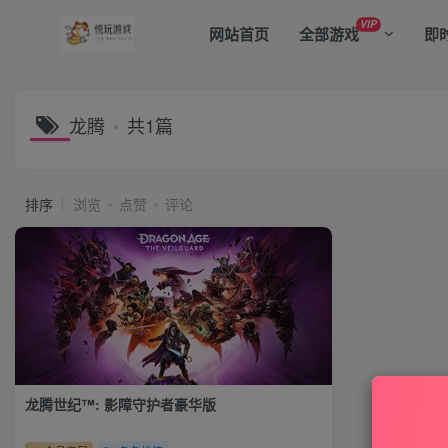
VIP
网站首页
全部游戏
即
龙腾
共1篇
排序
浏览
点赞
评论
龙腾世纪™: 影障守护者豪华版