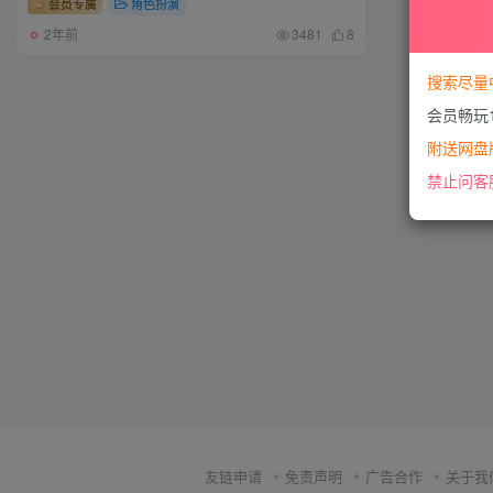
会员专属
角色扮演
2年前
3481
8
搜索尽量
会员畅玩
附送网盘版
禁止问客
友链申请
免责声明
广告合作
关于我