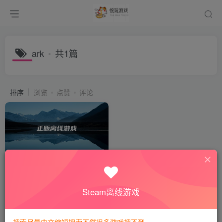
ark
共1篇
排序
浏览
点赞
评论
失落的方舟/Lost Ark
付费阅读
8
角色扮演
悦玩币
Steam离线游戏
3年前
244