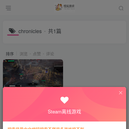
chronicles
共1篇
排序
浏览
点赞
评论
迷瘴纪事/Miasma
Chronicles
付费阅读
8
模拟经营
悦玩币
Steam离线游戏
3年前
821