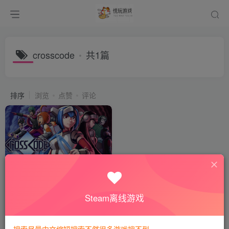
crosscode
共1篇
排序
浏览
点赞
评论
远星物语 / CrossCode
会员专属
全部游戏
Steam离线游戏
2年前
289