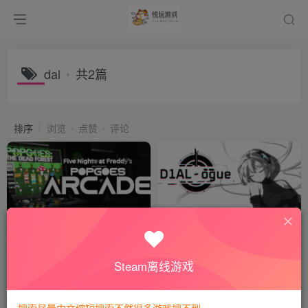
dal
共2篇
排序
浏览
点赞
评论
POPGOES Arcade
D1AL-ogue
会员专属
角色扮演
会员专属
休闲益智
Steam离线游戏
39天前
5个月前
98
216