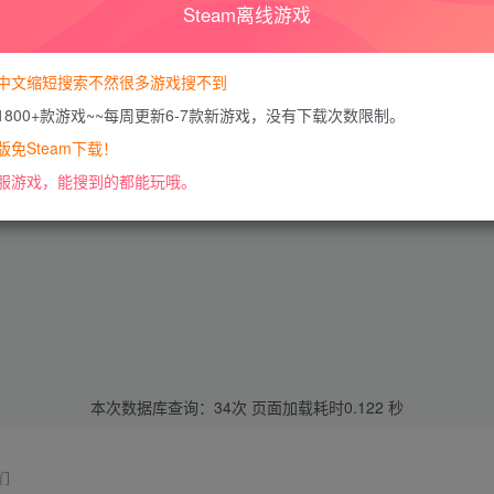
赛车竞技
Steam离线游戏
842
11
中文缩短搜索不然很多游戏搜不到
1800+款游戏~~每周更新6-7款新游戏，没有下载次数限制。
免Steam下载！
服游戏，能搜到的都能玩哦。
本次数据库查询：34次 页面加载耗时0.122 秒
们