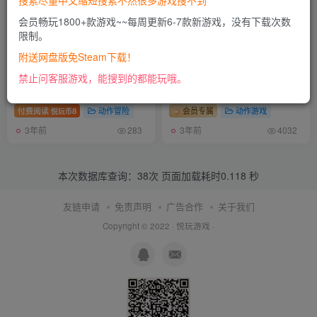
搜索尽量中文缩短搜索不然很多游戏搜不到
会员畅玩1800+款游戏~~每周更新6-7款新游戏，没有下载次数
限制。
附送网盘版免Steam下载！
狩猎之道/猎人之路/Way of
怪物猎人世界/Monster
禁止问客服游戏，能搜到的都能玩哦。
the Hunter
Hunter: World（D加密）+怪
物猎人世界冰原
付费阅读
8
动作冒险
会员专属
动作游戏
悦玩币
3年前
3年前
283
4032
本次数据库查询：38次 页面加载耗时0.118 秒
友链申请
免责声明
广告合作
关于我们
Copyright © 2022 ·
悦玩游戏
·