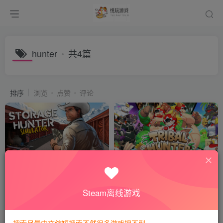
hunter
共4篇
排序
浏览
点赞
评论
仓储猎手模拟器 Storage
部落猎人/Tribal Hunter
Hunter Simulator仓库猎人模
拟器
会员专属
动作游戏
付费阅读
8
休闲益智
悦玩币
Steam离线游戏
2年前
3年前
1890
188