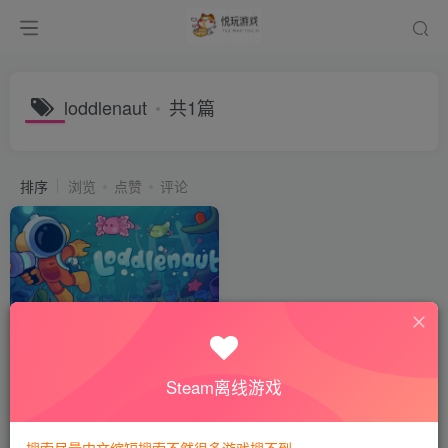
loddlenaut
共1篇
排序
浏览
点赞
评论
Loddlenaut
付费阅读
8
休闲益智
悦玩币
Steam离线游戏
3年前
542