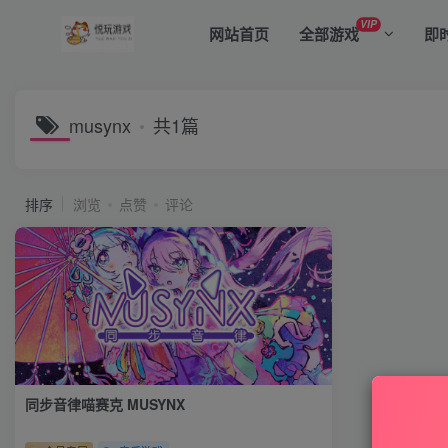
VIP
网站首页
全部游戏
即
musynx
共1篇
排序
浏览
点赞
评论
同步音律喵赛克 MUSYNX