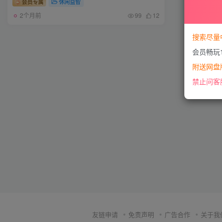
会员专属
休闲益智
2个月前
99
12
搜索尽量
会员畅玩
附送网盘版
禁止问客
友链申请
免责声明
广告合作
关于我