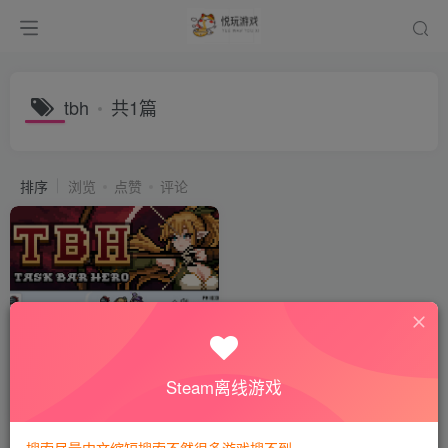
tbh
共1篇
排序
浏览
点赞
评论
TBH: 塔斯克巴·英雄
会员专属
动作冒险
Steam离线游戏
1个月前
265