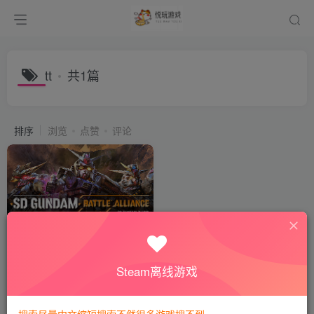
tt
共1篇
排序
浏览
点赞
评论
SD高达：激斗同盟/SD
GUNDAM BATTLE
ALLIANCE
付费阅读
8
动作冒险
悦玩币
Steam离线游戏
3年前
527