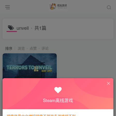
unveil
共1篇
排序
浏览
点赞
评论
Terrors to Unveil – Day Off
会员专属
恐怖冒险
Steam离线游戏
2个月前
94