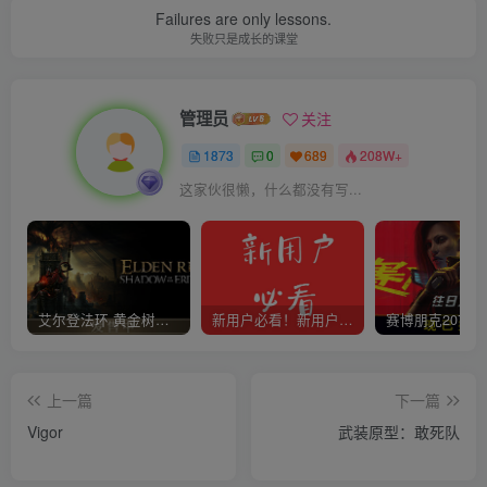
Failures are only lessons.
失败只是成长的课堂
管理员
关注
1873
0
689
208W+
这家伙很懒，什么都没有写...
艾尔登法环 黄金树幽影
新用户必看！新用户必看！新用户必看！！！
上一篇
下一篇
Vigor
武装原型：敢死队