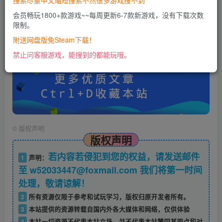
搜索尽量中文缩短搜索不然很多游戏搜不到
会员畅玩1800+款游戏~~每周更新6-7款新游戏，没有下载次数
限制。
账号密码错误或需要验证码，进售后扣裙1050974489
使用教程：
附送网盘版免Steam下载！
https://docs.qq.com/doc/DU0VHUUFRS2xDa1Jp
禁止问客服游戏，能搜到的都能玩哦。
©
版权声明
版权声明
若内容若侵犯到您的权益，请发送邮件
1
声明：
至 w52033447@foxmail.com 我们将第一时间
处理，敬请谅解！
2
所有资源仅限于参考和试玩学习，版权归原开发者所有。
3
本站提供的资源转载自国内外各大媒体和网络，仅供体验
4
本站一切资源不代表本站立场，并不代表本站赞同其观点和对