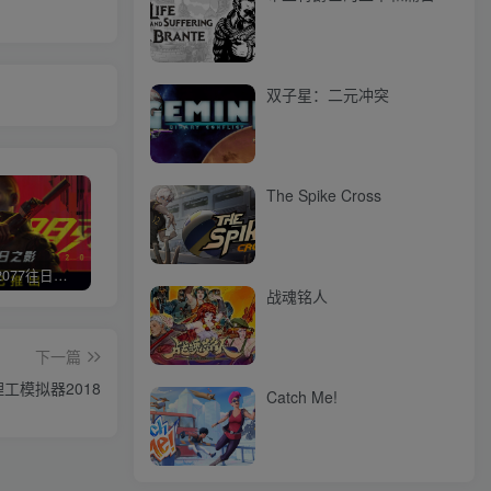
双子星：二元冲突
The Spike Cross
赛博朋克2077往日之影
使命召唤/COD 不要问，问就回答没有
荒野大镖客2/大表哥2（L加密）
极限
战魂铭人
下一篇
工模拟器2018
Catch Me!