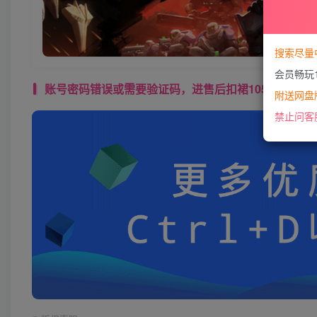
搜索尽量
会员畅玩
账号密码错误或需要验证码，进售后扣裙1050974489 使用教程： 
附送网盘版
禁止问客