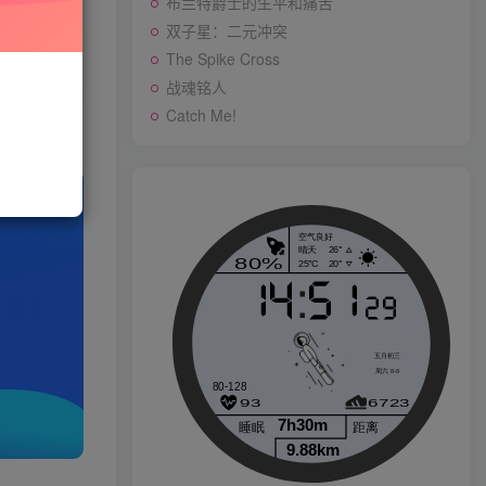
布兰特爵士的生平和痛苦
先开通会员
双子星：二元冲突
The Spike Cross
战魂铭人
战魂铭人
Catch Me!
p
Catch Me!