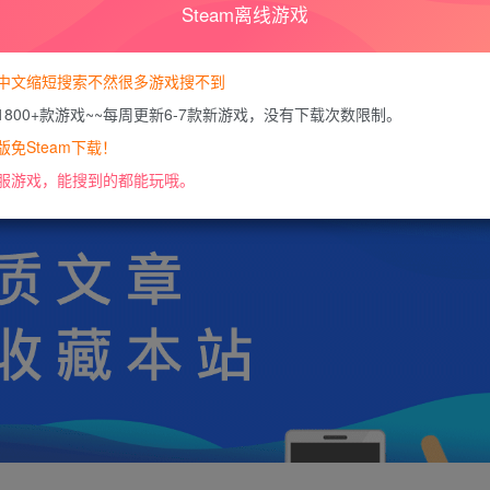
Steam离线游戏
您暂无购买权限，请
开通会员
中文缩短搜索不然很多游戏搜不到
1800+款游戏~~每周更新6-7款新游戏，没有下载次数限制。
https://docs.qq.com/doc/DU0VHUUFRS2xDa1J
免Steam下载！
服游戏，能搜到的都能玩哦。