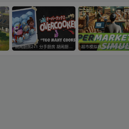
胡闹厨房2+1 分手厨房 胡闹厨房：全都好吃