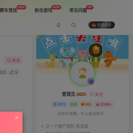
NEW
NEW
VIP
赛车竞技
射击游戏
常见问题
开通会员
最新游戏
又一个僵尸塔防 高清版
关注
323
9
布兰特爵士的生平和痛苦
管理员
关注
双子星：二元冲突
1873
0
689
208W+
这家伙很懒，什么都没有写...
又一个僵尸塔防 高清版
The Spike Cross