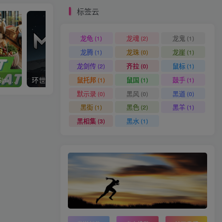
标签云
龙龟
龙魂
龙鬼
(1)
(2)
(1)
龙腾
龙珠
龙崖
(1)
(0)
(1)
龙剑传
齐拉
鼠标
(2)
(0)
(1)
鼠托邦
鼠国
鼓手
超市模拟器 Supermarket Simulator
环世界/边缘世界/RimWorld
了不起的修仙模拟器
(1)
(1)
(1)
默示录
黑风
黑道
(0)
(0)
(0)
黑街
黑色
黑羊
(1)
(2)
(1)
黑相集
黑水
(3)
(1)