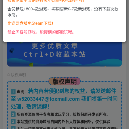
搜索尽量中文缩短搜索不然很多游戏搜不到
会员畅玩1800+款游戏~~每周更新6-7款新游戏，没有下载次数
限制。
账号密码错误或需要验证码，进售后扣裙1050974489
使用教程：
附送网盘版免Steam下载！
https://docs.qq.com/doc/DU0VHUUFRS2xDa1Jp
禁止问客服游戏，能搜到的都能玩哦。
©
版权声明
版权声明
若内容若侵犯到您的权益，请发送邮件
1
声明：
至 w52033447@foxmail.com 我们将第一时间
处理，敬请谅解！
2
所有资源仅限于参考和试玩学习，版权归原开发者所有。
3
本站提供的资源转载自国内外各大媒体和网络，仅供体验
4
本站一切资源不代表本站立场，并不代表本站赞同其观点和对