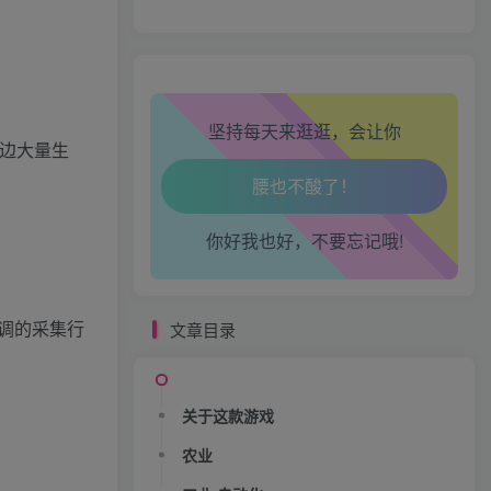
生活也美好了！
The Spike Cross
心情也舒畅了！
坚持每天来逛逛，会让你
边大量生
战魂铭人
走路也有劲了！
腿也不痛了！
你好我也好，不要忘记哦!
Catch Me!
腰也不酸了！
调的采集行
文章目录
工作也轻松了！
关于这款游戏
农业