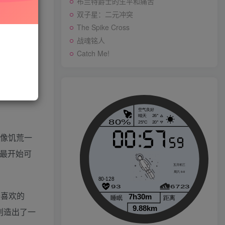
布兰特爵士的生平和痛苦
双子星：二元冲突
技能树
与站长联系
The Spike Cross
人物制作
存购买订单
战魂铭人
多人运动
Catch Me!
系统需求
最新游戏
又一个僵尸塔防 高清版
，像饥荒一
最开始可
布兰特爵士的生平和痛苦
最喜欢的
双子星：二元冲突
创造出了一