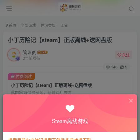
首页
全部游戏
休闲益智
正文
小丁历险记【steam】正版离线+送网盘版
管理员
关注
3年前发布
148
5
付费阅读
小丁历险记【steam】正版离线+送网盘版
此内容为付费阅读，请付费后查看
8
悦玩币
免费
免费
VIP会员
钻石会员
Steam离线游戏
暂时无法购买，请与站长联系
您当前未登录！建议登陆后购买，可保存购买订单