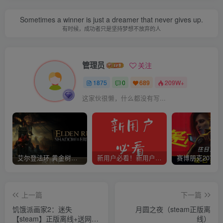
Sometimes a winner is just a dreamer that never gives up.
有时候，成功者只是坚持梦想不放弃的人
管理员
关注
1875
0
689
209W+
这家伙很懒，什么都没有写...
艾尔登法环 黄金树幽影
新用户必看！新用户必看！新用户必看！！！
上一篇
下一篇
饥饿派画家2：迷失
月圆之夜（steam正版离
【steam】正版离线+送网盘
线）