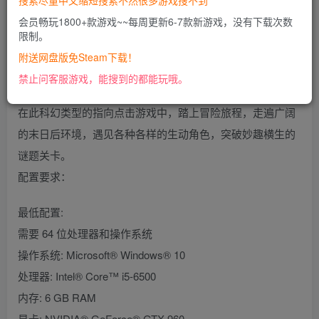
搜索尽量中文缩短搜索不然很多游戏搜不到
会员畅玩1800+款游戏~~每周更新6-7款新游戏，没有下载次数
限制。
容量5GB|官方简体中文
附送网盘版免Steam下载！
游戏介绍：
禁止问客服游戏，能搜到的都能玩哦。
在此科幻类型的指向点击游戏中，踏上冒险旅程，走遍广阔
的末日后环境，遇见各种各样的生动角色，突破妙趣横生的
谜题关卡。
配置要求：
最低配置:
需要 64 位处理器和操作系统
操作系统: Microsoft® Windows® 10
处理器: Intel® Core™ i5-6500
内存: 6 GB RAM
显卡: NVIDIA® GeForce® GTX 960