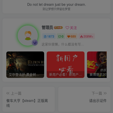
Do not let dream just be your dream.
别让梦想只停留在梦里
管理员
关注
1873
0
689
208W+
这家伙很懒，什么都没有写...
艾尔登法环 黄金树幽影
新用户必看！新用户必看！新用户必看！！！
上一篇
下一篇
餐车大亨【steam】正版离
请出示证件
线