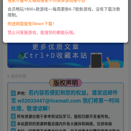
搜索尽量中文缩短搜索不然很多游戏搜不到
会员畅玩1800+款游戏~~每周更新6-7款新游戏，没有下载次数
限制。
账号密码错误或需要验证码，进售后扣裙1050974489
使用教程：
附送网盘版免Steam下载！
https://docs.qq.com/doc/DU0VHUUFRS2xDa1Jp
禁止问客服游戏，能搜到的都能玩哦。
©
版权声明
版权声明
若内容若侵犯到您的权益，请发送邮件
1
声明：
至 w52033447@foxmail.com 我们将第一时间
处理，敬请谅解！
2
所有资源仅限于参考和试玩学习，版权归原开发者所有。
3
本站提供的资源转载自国内外各大媒体和网络，仅供体验
4
本站一切资源不代表本站立场，并不代表本站赞同其观点和对