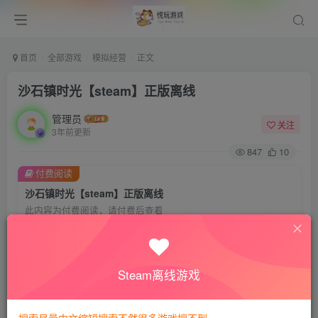
首页
全部游戏
模拟经营
正文
沙石镇时光【steam】正版离线
管理员
关注
3年前更新
847
10
付费阅读
沙石镇时光【steam】正版离线
此内容为付费阅读，请付费后查看
8
悦玩币
免费
免费
VIP会员
钻石会员
Steam离线游戏
暂时无法购买，请与站长联系
您当前未登录！建议登陆后购买，可保存购买订单