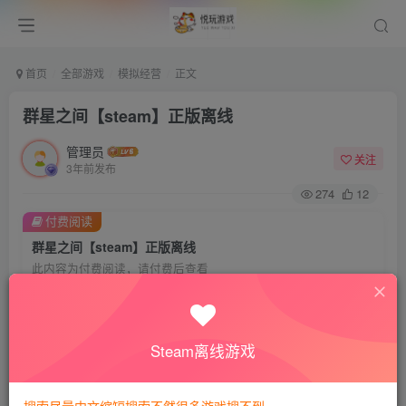
首页
全部游戏
模拟经营
正文
群星之间【steam】正版离线
管理员
关注
3年前发布
274
12
付费阅读
群星之间【steam】正版离线
此内容为付费阅读，请付费后查看
8
悦玩币
免费
免费
VIP会员
钻石会员
Steam离线游戏
暂时无法购买，请与站长联系
您当前未登录！建议登陆后购买，可保存购买订单