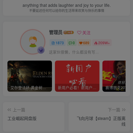
anything that adds laughter and joy to your life.
不要延迟任何可以给你的生活带来欢笑与快乐的事情
管理员
关注
1873
0
689
209W+
这家伙很懒，什么都没有写...
艾尔登法环 黄金树幽影
新用户必看！新用户必看！新用户必看！！！
上一篇
下一篇
工业崛起网盘版
飞向月球【steam】正版离
线