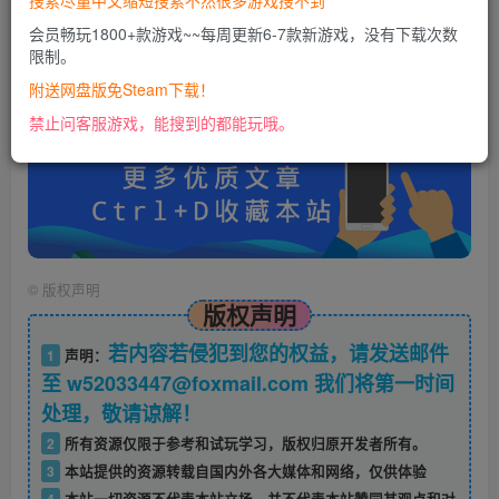
搜索尽量中文缩短搜索不然很多游戏搜不到
会员畅玩1800+款游戏~~每周更新6-7款新游戏，没有下载次数
限制。
账号密码错误或需要验证码，进售后扣裙1050974489
使用教程：
附送网盘版免Steam下载！
https://docs.qq.com/doc/DU0VHUUFRS2xDa1Jp
禁止问客服游戏，能搜到的都能玩哦。
©
版权声明
版权声明
若内容若侵犯到您的权益，请发送邮件
1
声明：
至 w52033447@foxmail.com 我们将第一时间
处理，敬请谅解！
2
所有资源仅限于参考和试玩学习，版权归原开发者所有。
3
本站提供的资源转载自国内外各大媒体和网络，仅供体验
4
本站一切资源不代表本站立场，并不代表本站赞同其观点和对