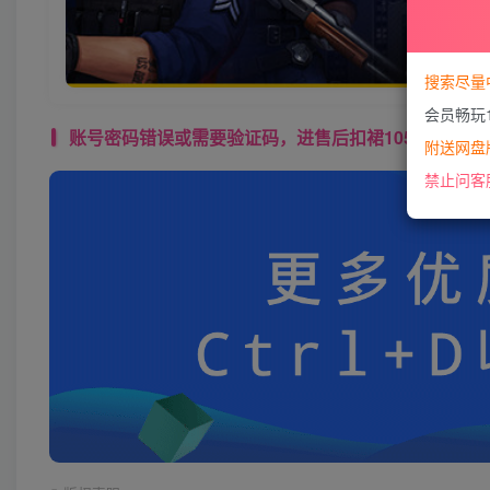
搜索尽量
会员畅玩
账号密码错误或需要验证码，进售后扣裙1050974489 使用教程： 
附送网盘版
禁止问客