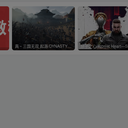
真・三国无双 起源/DYNASTY WARRIORS: ORIGINS