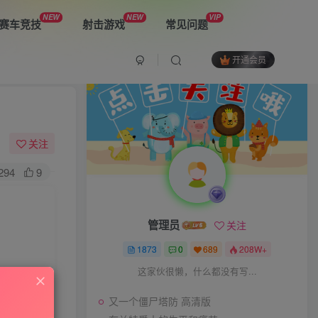
NEW
NEW
VIP
赛车竞技
射击游戏
常见问题
开通会员
最新游戏
又一个僵尸塔防 高清版
关注
294
9
布兰特爵士的生平和痛苦
管理员
关注
双子星：二元冲突
1873
0
689
208W+
这家伙很懒，什么都没有写...
又一个僵尸塔防 高清版
The Spike Cross