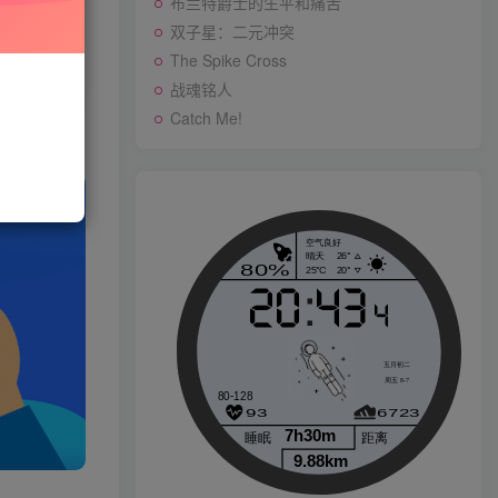
布兰特爵士的生平和痛苦
双子星：二元冲突
与站长联系
The Spike Cross
存购买订单
战魂铭人
战魂铭人
Catch Me!
p
Catch Me!