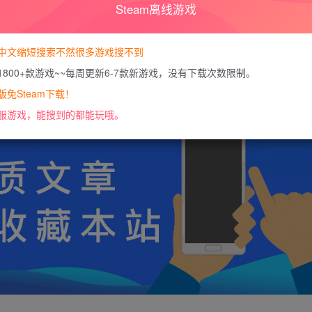
Steam离线游戏
暂时无法购买，请
您当前未登录！建议登陆后购买，可保
中文缩短搜索不然很多游戏搜不到
1800+款游戏~~每周更新6-7款新游戏，没有下载次数限制。
https://docs.qq.com/doc/DU0VHUUFRS2xDa1J
免Steam下载！
服游戏，能搜到的都能玩哦。