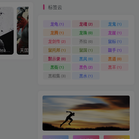
标签云
龙龟
龙魂
龙鬼
(1)
(2)
(1)
龙腾
龙珠
龙崖
(1)
(0)
(1)
龙剑传
齐拉
鼠标
(2)
(0)
(1)
鼠托邦
鼠国
鼓手
原子之心/Atomic Heart—Steam离线 平台问就是没有 D加密
天国拯救2 Kingdom Come: Deliverance II
(1)
(1)
(1)
默示录
黑风
黑道
(0)
(0)
(0)
黑街
黑色
黑羊
(1)
(2)
(1)
黑相集
黑水
(3)
(1)