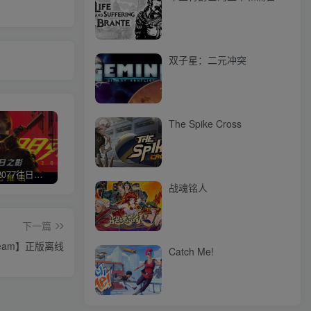
双子星：二元冲突
The Spike Cross
赛博朋克2077往日之影
使命召唤/COD 不要问，问就回答没有
荒野大镖客2/大表哥2（L加密）
极限
战魂铭人
下一篇
eam】正版离线
Catch Me!