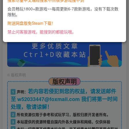
搜索尽量中文缩短搜索不然很多游戏搜不到
会员畅玩1800+款游戏~~每周更新6-7款新游戏，没有下载次数
限制。
账号密码错误或需要验证码，进售后扣裙1050974489
使用教程：
附送网盘版免Steam下载！
https://docs.qq.com/doc/DU0VHUUFRS2xDa1Jp
禁止问客服游戏，能搜到的都能玩哦。
©
版权声明
版权声明
若内容若侵犯到您的权益，请发送邮件
1
声明：
至 w52033447@foxmail.com 我们将第一时间
处理，敬请谅解！
2
所有资源仅限于参考和试玩学习，版权归原开发者所有。
3
本站提供的资源转载自国内外各大媒体和网络，仅供体验
4
本站一切资源不代表本站立场，并不代表本站赞同其观点和对