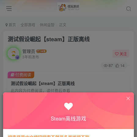
首页
全部游戏
休闲益智
正文
测试假设崛起【steam】正版离线
管理员
关注
3年前发布
87
14
付费阅读
测试假设崛起【steam】正版离线
此内容为付费阅读，请付费后查看
8
悦玩币
免费
免费
VIP会员
钻石会员
Steam离线游戏
暂时无法购买，请与站长联系
您当前未登录！建议登陆后购买，可保存购买订单