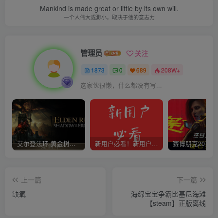
Mankind is made great or little by its own will.
一个人伟大或渺小，取决于他的意志力
管理员
关注
1873
0
689
208W+
这家伙很懒，什么都没有写...
艾尔登法环 黄金树幽影
新用户必看！新用户必看！新用户必看！！！
上一篇
下一篇
缺氧
海绵宝宝争霸比基尼海滩
【steam】正版离线