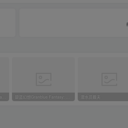
原子之心/Atomic Heart—Steam离线 平台问就是没有 D加密
碧蓝幻想Granblue Fantasy: Relink
潜水员戴夫