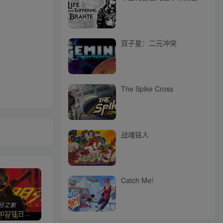
双子星：二元冲突
The Spike Cross
战魂铭人
Catch Me!
赛博朋克2077往日之影
使命召唤/COD 不要问，问就回答没有
荒野大镖客2/大表哥2（L加密）
极限