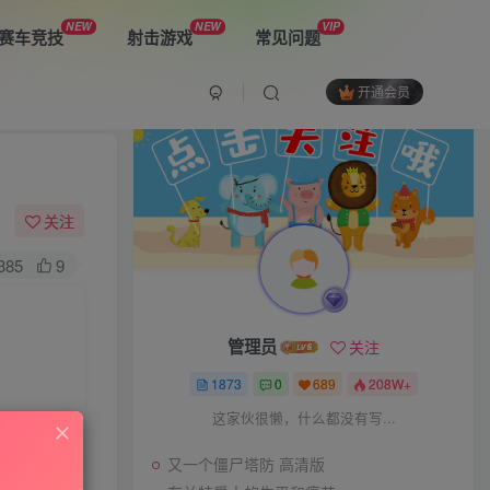
NEW
NEW
VIP
赛车竞技
射击游戏
常见问题
开通会员
最新游戏
又一个僵尸塔防 高清版
关注
385
9
布兰特爵士的生平和痛苦
管理员
关注
双子星：二元冲突
1873
0
689
208W+
这家伙很懒，什么都没有写...
又一个僵尸塔防 高清版
The Spike Cross