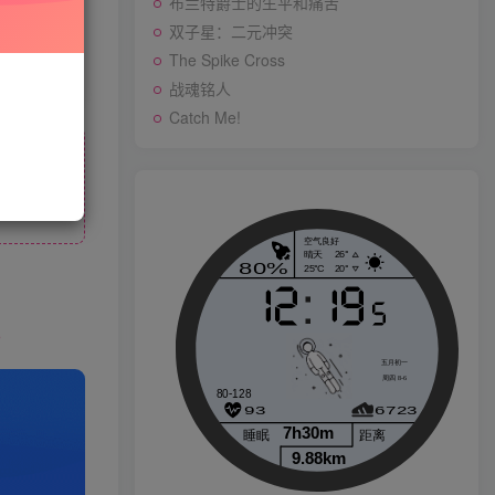
布兰特爵士的生平和痛苦
双子星：二元冲突
与站长联系
The Spike Cross
存购买订单
战魂铭人
战魂铭人
Catch Me!
Catch Me!
p
生活也美好了！