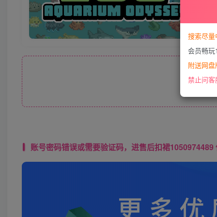
搜索尽量
会员畅玩
附送网盘版
此处
禁止问客
账号密码错误或需要验证码，进售后扣裙1050974489 使用教程： 