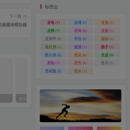
标签云
下一篇
龙龟
龙魂
龙鬼
(1)
(2)
(1)
船舶墓地模拟器
龙腾
龙珠
龙崖
(1)
(0)
(1)
龙剑传
齐拉
鼠标
(2)
(0)
(1)
鼠托邦
鼠国
鼓手
(1)
(1)
(1)
默示录
黑风
黑道
(0)
(0)
(0)
黑街
黑色
黑羊
(1)
(2)
(1)
黑相集
黑水
(3)
(1)
鬼谷
steam 加密游戏说明