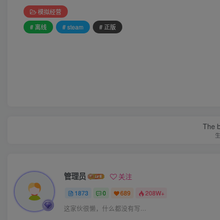
模拟经营
# 离线
# steam
# 正版
The be
管理员
关注
1873
0
689
208W+
这家伙很懒，什么都没有写...