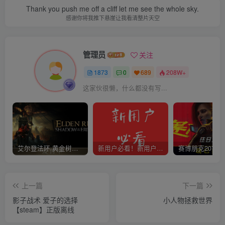
Thank you push me off a cliff let me see the whole sky.
感谢你将我推下悬崖让我看清整片天空
管理员
关注
1873
0
689
208W+
这家伙很懒，什么都没有写...
艾尔登法环 黄金树幽影
新用户必看！新用户必看！新用户必看！！！
上一篇
下一篇
影子战术 爱子的选择
小人物拯救世界
【steam】正版离线