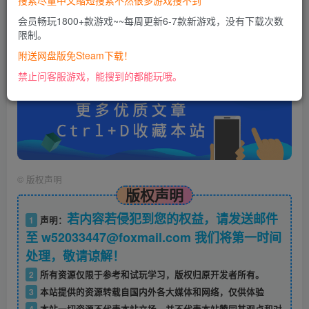
搜索尽量中文缩短搜索不然很多游戏搜不到
会员畅玩1800+款游戏~~每周更新6-7款新游戏，没有下载次数
限制。
账号密码错误或需要验证码，进售后扣裙1050974489
使用教程：
附送网盘版免Steam下载！
https://docs.qq.com/doc/DU0VHUUFRS2xDa1Jp
禁止问客服游戏，能搜到的都能玩哦。
©
版权声明
版权声明
若内容若侵犯到您的权益，请发送邮件
1
声明：
至 w52033447@foxmail.com 我们将第一时间
处理，敬请谅解！
2
所有资源仅限于参考和试玩学习，版权归原开发者所有。
3
本站提供的资源转载自国内外各大媒体和网络，仅供体验
4
本站一切资源不代表本站立场，并不代表本站赞同其观点和对