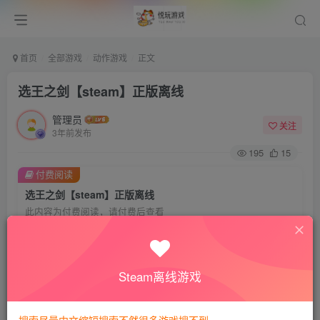
首页
全部游戏
动作游戏
正文
选王之剑【steam】正版离线
管理员
关注
3年前发布
195
15
付费阅读
选王之剑【steam】正版离线
此内容为付费阅读，请付费后查看
8
悦玩币
免费
免费
VIP会员
钻石会员
Steam离线游戏
暂时无法购买，请与站长联系
您当前未登录！建议登陆后购买，可保存购买订单