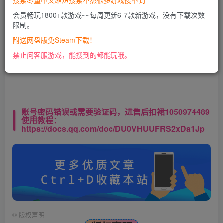
搜索尽量中文缩短搜索不然很多游戏搜不到
会员畅玩1800+款游戏~~每周更新6-7款新游戏，没有下载次数
限制。
此处内容已隐藏，VIP会员可见
附送网盘版免Steam下载！
请登录后查看特权
禁止问客服游戏，能搜到的都能玩哦。
账号密码错误或需要验证码，进售后扣裙1050974489
使用教程：
https://docs.qq.com/doc/DU0VHUUFRS2xDa1Jp
©
版权声明