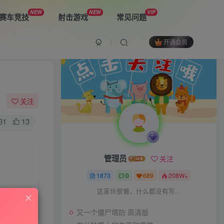
NEW
NEW
VIP
赛车竞技
射击游戏
常见问题
开通会员
最新游戏
又一个僵尸塔防 高清版
关注
31
13
布兰特爵士的生平和痛苦
管理员
关注
双子星：二元冲突
1873
0
689
208W+
这家伙很懒，什么都没有写...
又一个僵尸塔防 高清版
The Spike Cross