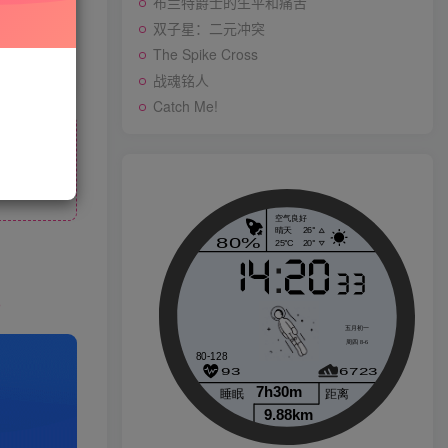
布兰特爵士的生平和痛苦
先开通会员
双子星：二元冲突
The Spike Cross
战魂铭人
战魂铭人
Catch Me!
Catch Me!
p