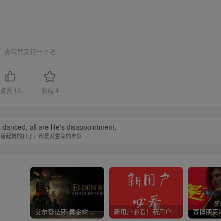
喜欢就支持一下吧
点赞
13
收藏
4
danced, all are life's disappointment.
不曾起舞的日子，都是对生命的辜负
艾尔登法环 黄金树幽影
新用户必看！新用户必看！新用户必看！！！