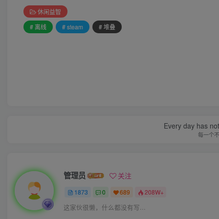
休闲益智
# 离线
# steam
# 堆叠
Every day has not 
每一个
管理员
关注
1873
0
689
208W+
这家伙很懒，什么都没有写...