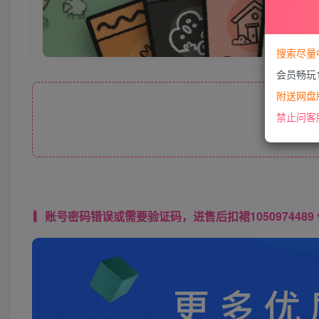
搜索尽量
会员畅玩
附送网盘版
此处
禁止问客
账号密码错误或需要验证码，进售后扣裙1050974489 使用教程： 