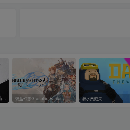
原子之心/Atomic Heart—Steam离线 平台问就是没有 D加密
碧蓝幻想Granblue Fantasy: Relink
潜水员戴夫