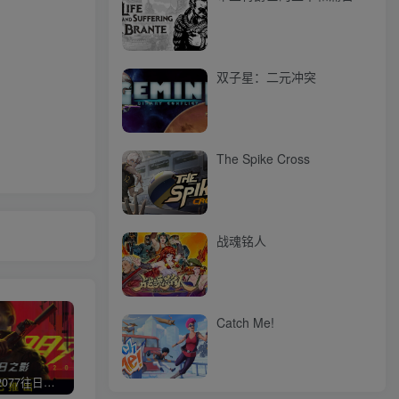
双子星：二元冲突
The Spike Cross
战魂铭人
Catch Me!
赛博朋克2077往日之影
使命召唤/COD 不要问，问就回答没有
荒野大镖客2/大表哥2（L加密）
极限