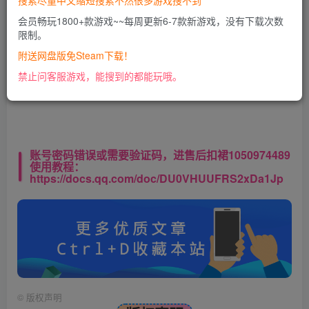
搜索尽量中文缩短搜索不然很多游戏搜不到
会员畅玩1800+款游戏~~每周更新6-7款新游戏，没有下载次数
限制。
此处内容已隐藏，VIP会员可见
附送网盘版免Steam下载！
请登录后查看特权
禁止问客服游戏，能搜到的都能玩哦。
账号密码错误或需要验证码，进售后扣裙1050974489
使用教程：
https://docs.qq.com/doc/DU0VHUUFRS2xDa1Jp
©
版权声明