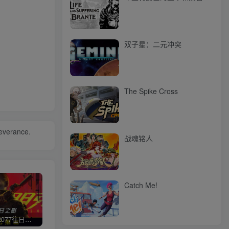
双子星：二元冲突
The Spike Cross
severance.
战魂铭人
Catch Me!
赛博朋克2077往日之影
使命召唤/COD 不要问，问就回答没有
荒野大镖客2/大表哥2（L加密）
极限