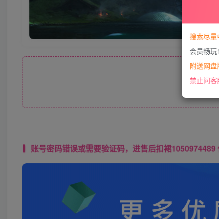
搜索尽量
会员畅玩
附送网盘版
此处
禁止问客
账号密码错误或需要验证码，进售后扣裙1050974489 使用教程： 