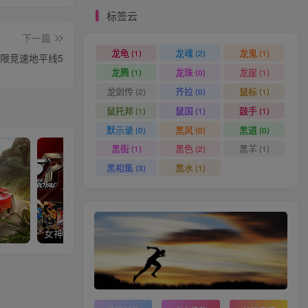
标签云
下一篇
龙龟
龙魂
龙鬼
(1)
(2)
(1)
限竞速地平线5
龙腾
龙珠
龙崖
(1)
(0)
(1)
龙剑传
齐拉
鼠标
(2)
(0)
(1)
鼠托邦
鼠国
鼓手
(1)
(1)
(1)
默示录
黑风
黑道
(0)
(0)
(0)
黑街
黑色
黑羊
(1)
(2)
(1)
黑相集
黑水
(3)
(1)
女神异闻录5皇家版/p5r D加密
Palworld / 幻兽帕鲁