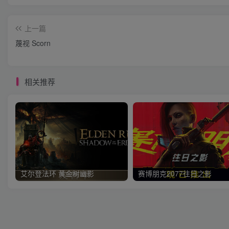
上一篇
蔑视 Scorn
相关推荐
艾尔登法环 黄金树幽影
赛博朋克2077往日之影