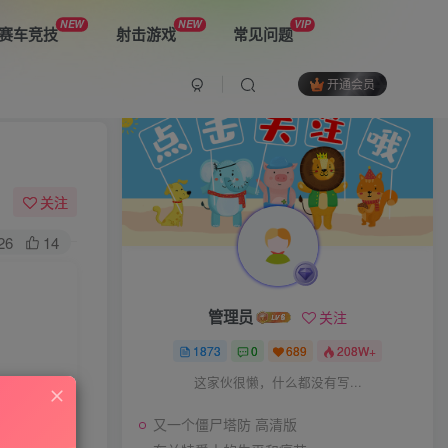
NEW
NEW
VIP
赛车竞技
射击游戏
常见问题
开通会员
最新游戏
又一个僵尸塔防 高清版
关注
26
14
布兰特爵士的生平和痛苦
管理员
关注
双子星：二元冲突
1873
0
689
208W+
这家伙很懒，什么都没有写...
又一个僵尸塔防 高清版
The Spike Cross