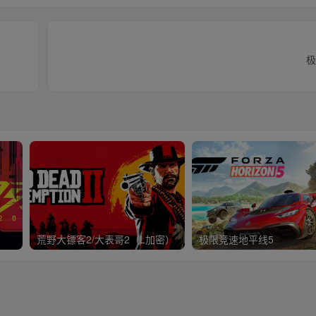
极
荒野大镖客2/大表哥2（L加密）
极限竞速地平线5