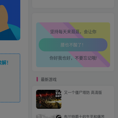
心情也舒畅了！
走路也有劲了！
坚持每天来逛逛，会让你
腿也不痛了！
腰也不酸了！
你好我也好，不要忘记哦!
工作也轻松了！
谅解！
最新游戏
又一个僵尸塔防 高清版
布兰特爵士的生平和痛苦