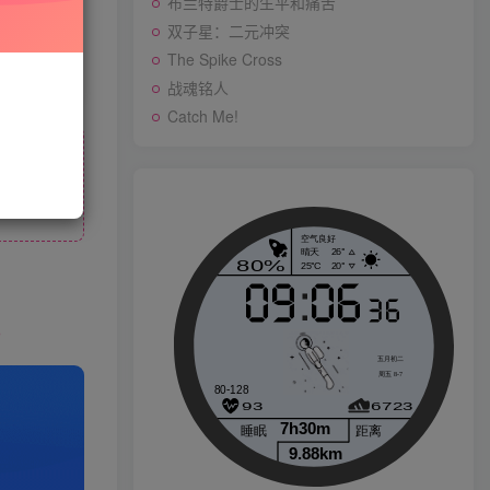
布兰特爵士的生平和痛苦
先开通会员
双子星：二元冲突
The Spike Cross
战魂铭人
战魂铭人
Catch Me!
Catch Me!
p
生活也美好了！