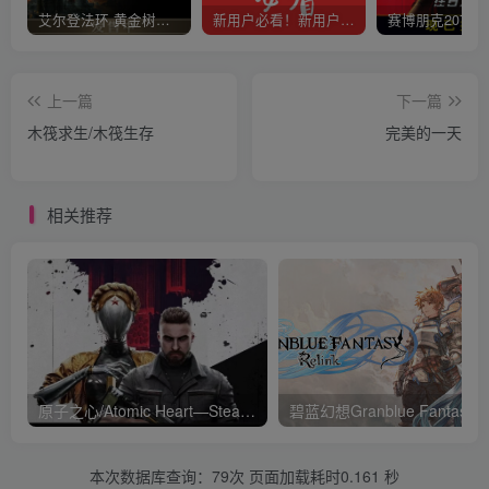
艾尔登法环 黄金树幽影
新用户必看！新用户必看！新用户必看！！！
上一篇
下一篇
木筏求生/木筏生存
完美的一天
相关推荐
原子之心/Atomic Heart—Steam离线 平台问就是没有 D加密
碧蓝幻想Granbl
本次数据库查询：79次 页面加载耗时0.161 秒