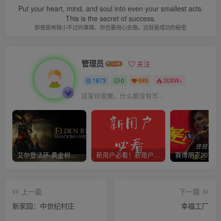
Put your heart, mind, and soul into even your smallest acts.
This is the secret of success.
即便是再微小不过的事情，你也要用心去做。这就是成功的秘密
管理员
关注
1873
0
689
208W+
这家伙很懒，什么都没有写...
艾尔登法环 黄金树幽影
新用户必看！新用户必看！新用户必看！！！
上一篇
下一篇
新家园：中世纪村庄
幸福工厂