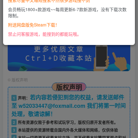
搜索尽量中文缩短搜索不然很多游戏搜不到
会员畅玩1800+款游戏~~每周更新6-7款新游戏，没有下载次数
限制。
账号密码错误或需要验证码，进售后扣裙1050974489
使用教程：
附送网盘版免Steam下载！
https://docs.qq.com/doc/DU0VHUUFRS2xDa1Jp
禁止问客服游戏，能搜到的都能玩哦。
©
版权声明
版权声明
若内容若侵犯到您的权益，请发送邮件
1
声明：
至 w52033447@foxmail.com 我们将第一时间
处理，敬请谅解！
2
所有资源仅限于参考和试玩学习，版权归原开发者所有。
3
本站提供的资源转载自国内外各大媒体和网络，仅供体验
4
本站一切资源不代表本站立场，并不代表本站赞同其观点和对