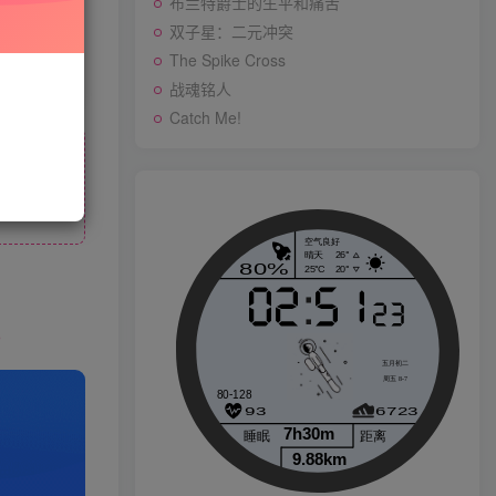
布兰特爵士的生平和痛苦
先开通会员
双子星：二元冲突
The Spike Cross
战魂铭人
战魂铭人
Catch Me!
Catch Me!
p