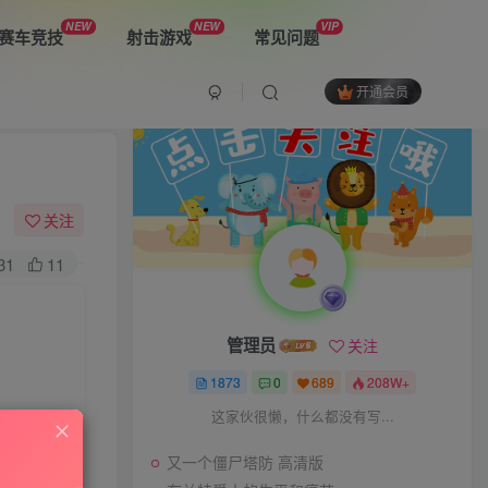
NEW
NEW
VIP
赛车竞技
射击游戏
常见问题
开通会员
最新游戏
又一个僵尸塔防 高清版
关注
31
11
布兰特爵士的生平和痛苦
管理员
关注
双子星：二元冲突
1873
0
689
208W+
这家伙很懒，什么都没有写...
又一个僵尸塔防 高清版
The Spike Cross