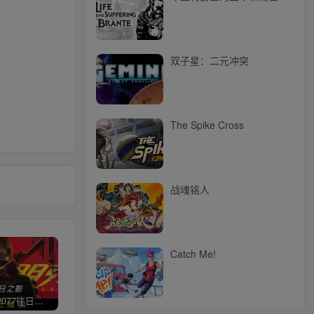
双子星：二元冲突
The Spike Cross
战魂铭人
Catch Me!
赛博朋克2077往日之影
使命召唤/COD 不要问，问就回答没有
荒野大镖客2/大表哥2（L加密）
极限