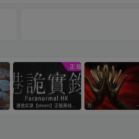
衣5来生戏 L加密 Steam离线+赠送网盘版（1-6合集）
港诡实录【steam】正版离线+送网盘版
咒