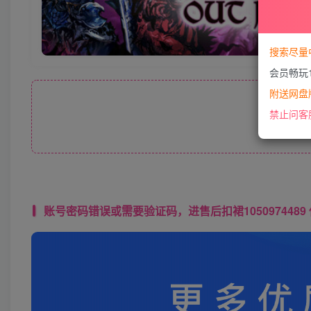
搜索尽量
会员畅玩
附送网盘版
此处
禁止问客
账号密码错误或需要验证码，进售后扣裙1050974489 使用教程： 