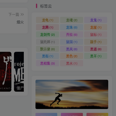
标签云
下一篇
龙龟
龙魂
龙鬼
(1)
(2)
(1)
烟火
龙腾
龙珠
龙崖
(1)
(0)
(1)
龙剑传
齐拉
鼠标
(2)
(0)
(1)
鼠托邦
鼠国
鼓手
(1)
(1)
(1)
默示录
黑风
黑道
(0)
(0)
(0)
黑街
黑色
黑羊
(1)
(2)
(1)
黑相集
黑水
(3)
(1)
僵尸毁灭工程
癫狂动物园 Zoochosis