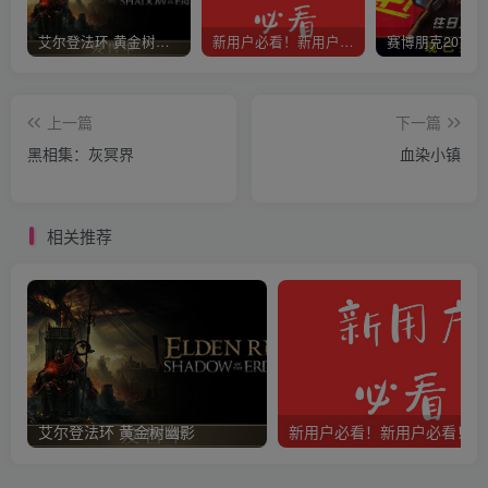
艾尔登法环 黄金树幽影
新用户必看！新用户必看！新用户必看！！！
上一篇
下一篇
黑相集：灰冥界
血染小镇
相关推荐
艾尔登法环 黄金树幽影
新