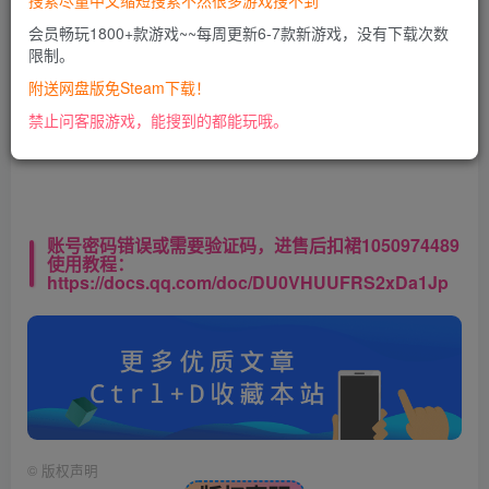
搜索尽量中文缩短搜索不然很多游戏搜不到
会员畅玩1800+款游戏~~每周更新6-7款新游戏，没有下载次数
限制。
此处内容已隐藏，VIP会员可见
附送网盘版免Steam下载！
请登录后查看特权
禁止问客服游戏，能搜到的都能玩哦。
账号密码错误或需要验证码，进售后扣裙1050974489
使用教程：
https://docs.qq.com/doc/DU0VHUUFRS2xDa1Jp
©
版权声明