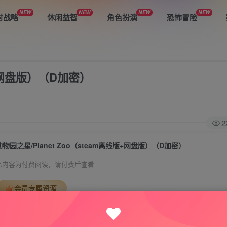
NEW
NEW
NEW
NEW
时战略
休闲益智
角色扮演
恐怖冒险
版+网盘版）（D加密）
2
动物园之星/Planet Zoo（steam离线版+网盘版）（D加密）
此内容为付费阅读，请付费后查看
会员专属资源
免费
免费
VIP会员
钻石会员