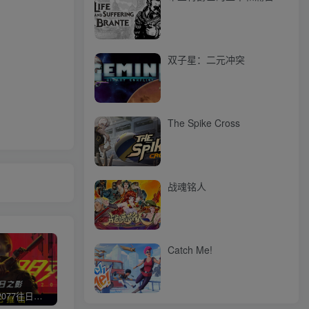
双子星：二元冲突
The Spike Cross
战魂铭人
Catch Me!
赛博朋克2077往日之影
使命召唤/COD 不要问，问就回答没有
荒野大镖客2/大表哥2（L加密）
极限