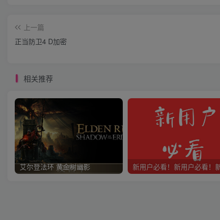
上一篇
正当防卫4 D加密
相关推荐
艾尔登法环 黄金树幽影