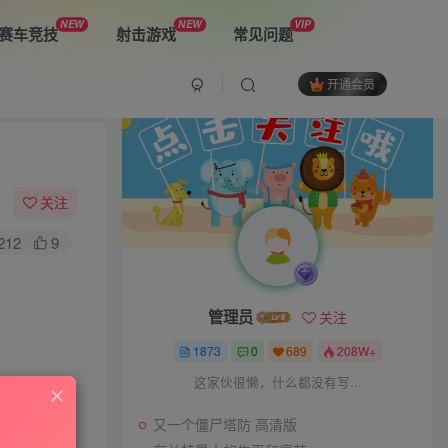
NEW
NEW
VIP
赛车竞技
射击游戏
常见问题
开通会员
最新游戏
又一个僵尸塔防 高清版
关注
212
9
布兰特爵士的生平和痛苦
管理员
关注
双子星：二元冲突
1873
0
689
208W+
这家伙很懒，什么都没有写...
又一个僵尸塔防 高清版
The Spike Cross