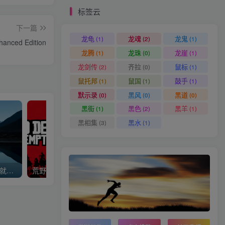
标签云
下一篇
龙龟
龙魂
龙鬼
(1)
(2)
(1)
hanced Edition
龙腾
龙珠
龙崖
(1)
(0)
(1)
龙剑传
齐拉
鼠标
(2)
(0)
(1)
鼠托邦
鼠国
鼓手
(1)
(1)
(1)
默示录
黑风
黑道
(0)
(0)
(0)
黑街
黑色
黑羊
(1)
(2)
(1)
黑相集
黑水
(3)
(1)
使命召唤/COD 不要问，问就回答没有
荒野大镖客2/大表哥2（L加密）
极限竞速地平线5