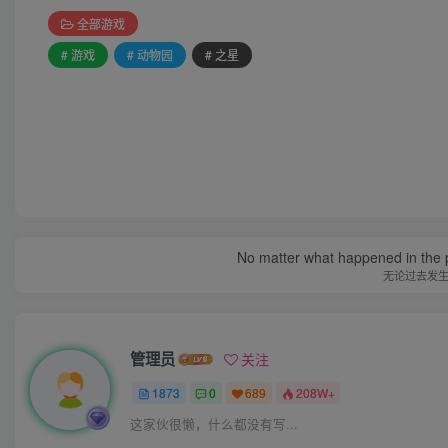
全部游戏
# 游戏
# 动物园
# 之星
No matter what happened in the pa
无论过去发
管理员
关注
1873
0
689
208W+
这家伙很懒，什么都没有写...