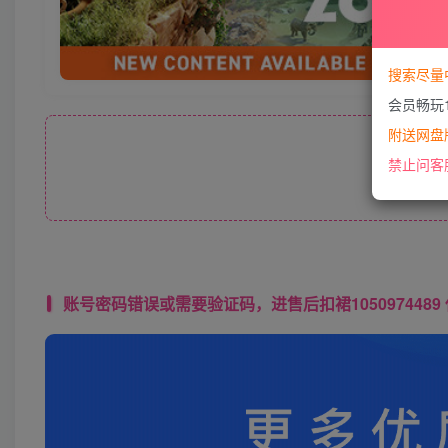
搜索尽量
会员畅玩
附送网盘版
此处
禁止问客
账号密码错误或需要验证码，进售后扣裙1050974489 使用教程： 