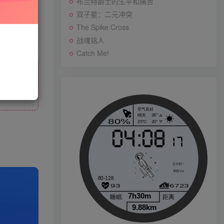
布兰特爵士的生平和痛苦
先开通会员
双子星：二元冲突
The Spike Cross
战魂铭人
战魂铭人
Catch Me!
Catch Me!
p