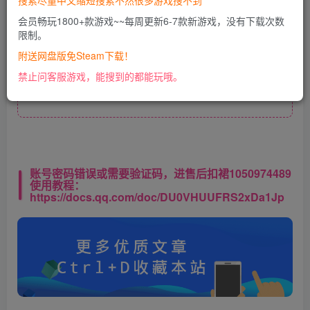
搜索尽量中文缩短搜索不然很多游戏搜不到
您当前未登录！建议登陆后购买，可保存购买订单
会员畅玩1800+款游戏~~每周更新6-7款新游戏，没有下载次数
限制。
附送网盘版免Steam下载！
此处内容已隐藏，VIP会员可见
禁止问客服游戏，能搜到的都能玩哦。
请登录后查看特权
账号密码错误或需要验证码，进售后扣裙1050974489
使用教程：
https://docs.qq.com/doc/DU0VHUUFRS2xDa1Jp