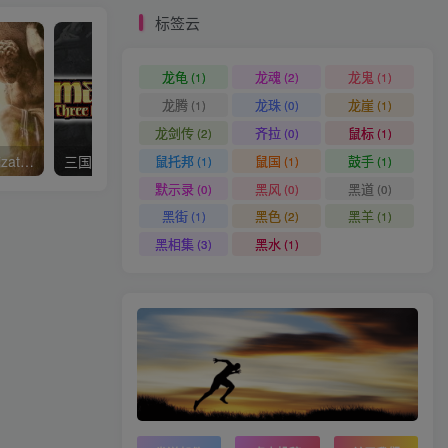
标签云
龙龟
龙魂
龙鬼
(1)
(2)
(1)
龙腾
龙珠
龙崖
(1)
(0)
(1)
龙剑传
齐拉
鼠标
(2)
(0)
(1)
鼠托邦
鼠国
鼓手
文明6豪华最终完结版/Civilization VI/Sid Meier’s Civilization® VI
三国志14威力/Sangokushi 14 Power-up Kit三国志14威力加强版
骗子酒吧Liar’s Bar
(1)
(1)
(1)
默示录
黑风
黑道
(0)
(0)
(0)
黑街
黑色
黑羊
(1)
(2)
(1)
黑相集
黑水
(3)
(1)