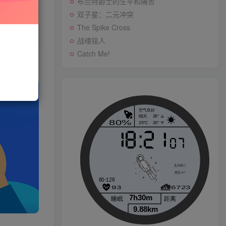
布兰特爵士的生平和痛苦
双子星：二元冲突
与站长联系
The Spike Cross
存购买订单
战魂铭人
战魂铭人
Catch Me!
p
Catch Me!