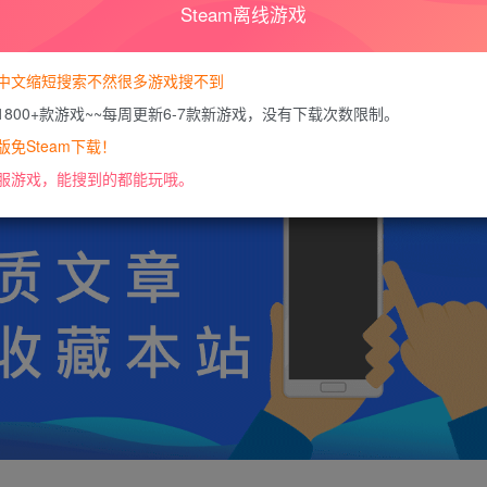
Steam离线游戏
暂时无法购买，请
您当前未登录！建议登陆后购买，可保
中文缩短搜索不然很多游戏搜不到
1800+款游戏~~每周更新6-7款新游戏，没有下载次数限制。
https://docs.qq.com/doc/DU0VHUUFRS2xDa1J
免Steam下载！
服游戏，能搜到的都能玩哦。