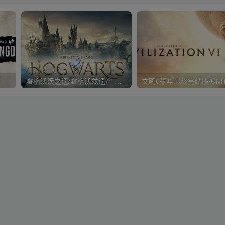
霍格沃茨之遗/霍格沃兹遗产 【steam】正版离线+网盘版(D加密)