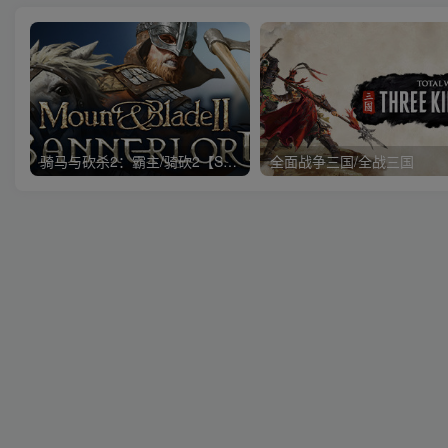
骑马与砍杀2：霸主/骑砍2【STEAM离线】+送网盘版
全面战争三国/全战三国