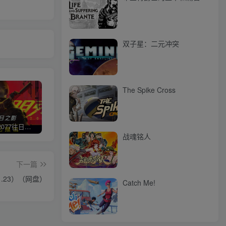
双子星：二元冲突
The Spike Cross
赛博朋克2077往日之影
使命召唤/COD 不要问，问就回答没有
荒野大镖客2/大表哥2（L加密）
极限
战魂铭人
下一篇
1.23）（网盘）
Catch Me!