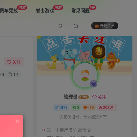
NEW
NEW
VIP
赛车竞技
射击游戏
常见问题
开通会员
最新游戏
又一个僵尸塔防 高清版
关注
26
12
布兰特爵士的生平和痛苦
管理员
关注
双子星：二元冲突
1873
0
689
208W+
这家伙很懒，什么都没有写...
又一个僵尸塔防 高清版
The Spike Cross