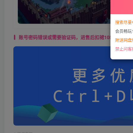
搜索尽量
会员畅玩
账号密码错误或需要验证码，进售后扣裙1050974489 使用教程： 
附送网盘版
禁止问客