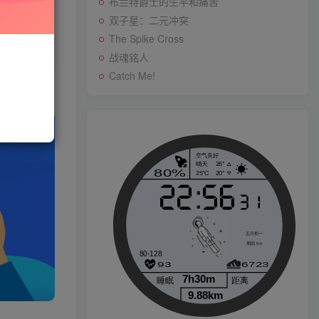
布兰特爵士的生平和痛苦
先开通会员
双子星：二元冲突
The Spike Cross
战魂铭人
战魂铭人
Catch Me!
p
Catch Me!
生活也美好了！