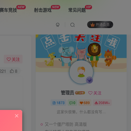
NEW
NEW
VIP
赛车竞技
射击游戏
常见问题
开通会员
最新游戏
又一个僵尸塔防 高清版
关注
221
8
布兰特爵士的生平和痛苦
管理员
关注
双子星：二元冲突
1873
0
689
208W+
这家伙很懒，什么都没有写...
又一个僵尸塔防 高清版
The Spike Cross