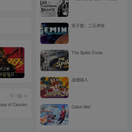
双子星：二元冲突
The Spike Cross
赛博朋克2077往日之影
使命召唤/COD 不要问，问就回答没有
荒野大镖客2/大表哥2（L加密）
极限
战魂铭人
下一篇
y of Caocao
Catch Me!