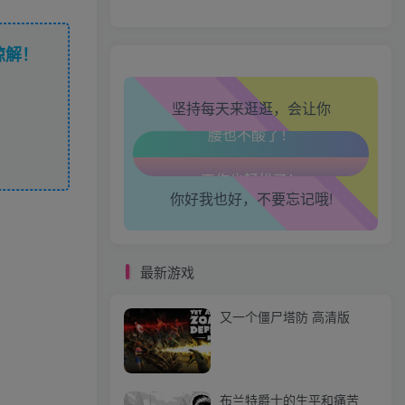
心情也舒畅了！
谅解！
走路也有劲了！
坚持每天来逛逛，会让你
腿也不痛了！
腰也不酸了！
你好我也好，不要忘记哦!
工作也轻松了！
最新游戏
又一个僵尸塔防 高清版
布兰特爵士的生平和痛苦