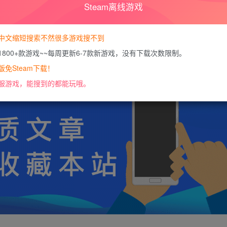
Steam离线游戏
您暂无购买权限，请
开通会员
中文缩短搜索不然很多游戏搜不到
1800+款游戏~~每周更新6-7款新游戏，没有下载次数限制。
https://docs.qq.com/doc/DU0VHUUFRS2xDa1J
免Steam下载！
服游戏，能搜到的都能玩哦。