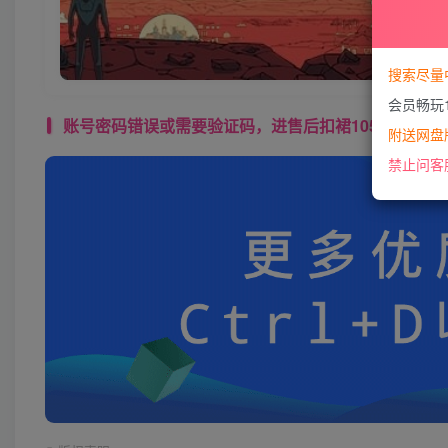
搜索尽量
会员畅玩
账号密码错误或需要验证码，进售后扣裙1050974489 使用教程： 
附送网盘版
禁止问客