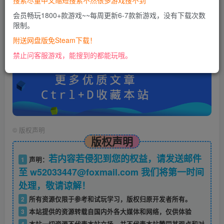
搜索尽量中文缩短搜索不然很多游戏搜不到
会员畅玩1800+款游戏~~每周更新6-7款新游戏，没有下载次数
限制。
账号密码错误或需要验证码，进售后扣裙1050974489
使用教程：
附送网盘版免Steam下载！
https://docs.qq.com/doc/DU0VHUUFRS2xDa1Jp
禁止问客服游戏，能搜到的都能玩哦。
©
版权声明
版权声明
若内容若侵犯到您的权益，请发送邮件
1
声明：
至 w52033447@foxmail.com 我们将第一时间
处理，敬请谅解！
2
所有资源仅限于参考和试玩学习，版权归原开发者所有。
3
本站提供的资源转载自国内外各大媒体和网络，仅供体验
4
本站一切资源不代表本站立场，并不代表本站赞同其观点和对