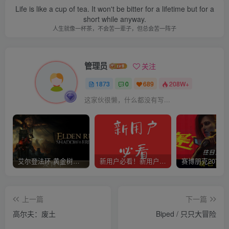
Life is like a cup of tea. It won't be bitter for a lifetime but for a
short while anyway.
人生就像一杯茶，不会苦一辈子，但总会苦一阵子
管理员
关注
1873
0
689
208W+
这家伙很懒，什么都没有写...
艾尔登法环 黄金树幽影
新用户必看！新用户必看！新用户必看！！！
上一篇
下一篇
高尔夫：废土
Biped / 只只大冒险