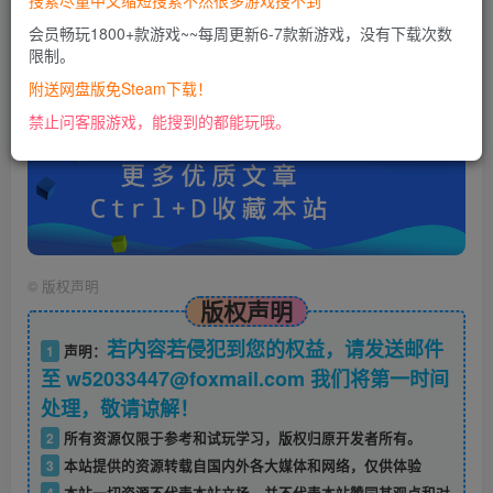
搜索尽量中文缩短搜索不然很多游戏搜不到
会员畅玩1800+款游戏~~每周更新6-7款新游戏，没有下载次数
限制。
账号密码错误或需要验证码，进售后扣裙1050974489
使用教程：
附送网盘版免Steam下载！
https://docs.qq.com/doc/DU0VHUUFRS2xDa1Jp
禁止问客服游戏，能搜到的都能玩哦。
©
版权声明
版权声明
若内容若侵犯到您的权益，请发送邮件
1
声明：
至 w52033447@foxmail.com 我们将第一时间
处理，敬请谅解！
2
所有资源仅限于参考和试玩学习，版权归原开发者所有。
3
本站提供的资源转载自国内外各大媒体和网络，仅供体验
4
本站一切资源不代表本站立场，并不代表本站赞同其观点和对