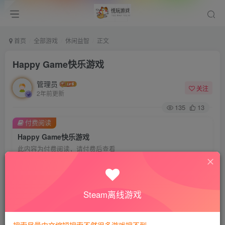
首页
全部游戏
休闲益智
正文
Happy Game快乐游戏
管理员
关注
2年前更新
135
13
付费阅读
Happy Game快乐游戏
此内容为付费阅读，请付费后查看
8
悦玩币
免费
免费
VIP会员
钻石会员
Steam离线游戏
暂时无法购买，请与站长联系
您当前未登录！建议登陆后购买，可保存购买订单