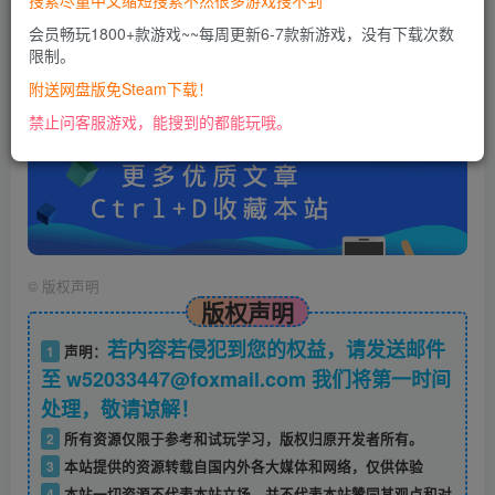
搜索尽量中文缩短搜索不然很多游戏搜不到
会员畅玩1800+款游戏~~每周更新6-7款新游戏，没有下载次数
限制。
账号密码错误或需要验证码，进售后扣裙1050974489
使用教程：
附送网盘版免Steam下载！
https://docs.qq.com/doc/DU0VHUUFRS2xDa1Jp
禁止问客服游戏，能搜到的都能玩哦。
©
版权声明
版权声明
若内容若侵犯到您的权益，请发送邮件
1
声明：
至 w52033447@foxmail.com 我们将第一时间
处理，敬请谅解！
2
所有资源仅限于参考和试玩学习，版权归原开发者所有。
3
本站提供的资源转载自国内外各大媒体和网络，仅供体验
4
本站一切资源不代表本站立场，并不代表本站赞同其观点和对