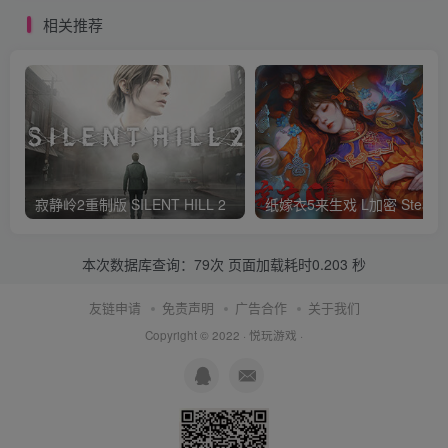
相关推荐
寂静岭2重制版 SILENT HILL 2
纸嫁衣5来生戏 L加密 S
本次数据库查询：79次 页面加载耗时0.203 秒
友链申请
免责声明
广告合作
关于我们
Copyright © 2022 ·
悦玩游戏
·